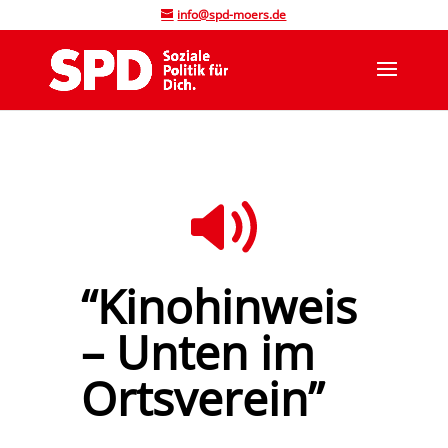
info@spd-moers.de
“Kinohinweis
– Unten im
Ortsverein”