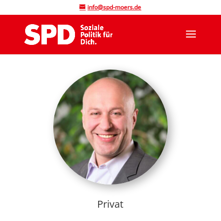
info@spd-moers.de
Privat