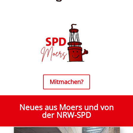
Mitmachen?
Neues aus Moers und von
der NRW-SPD